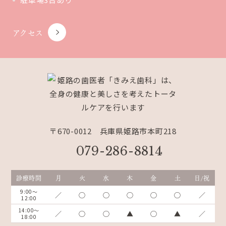
アクセス
〒670-0012 兵庫県姫路市本町218
079-286-8814
診療時間
月
火
水
木
金
土
日/祝
9:00～
／
◯
◯
◯
◯
◯
／
12:00
14:00～
／
◯
◯
▲
◯
▲
／
18:00