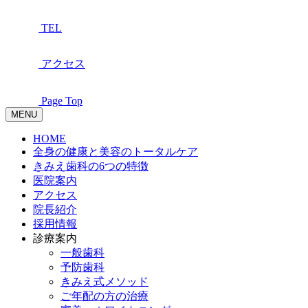
TEL
アクセス
Page Top
MENU
HOME
全身の健康と美容のトータルケア
きみえ歯科の6つの特徴
医院案内
アクセス
院長紹介
採用情報
診療案内
一般歯科
予防歯科
きみえ式メソッド
ご年配の方の治療