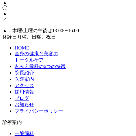
▲
◯
▲
／
▲：木曜/土曜の午後は13:00〜16:00
休診日
月曜、日曜、祝日
HOME
全身の健康と美容の
トータルケア
きみえ歯科の6つの特徴
院長紹介
医院案内
アクセス
採用情報
ブログ
お知らせ
プライバシーポリシー
診療案内
一般歯科