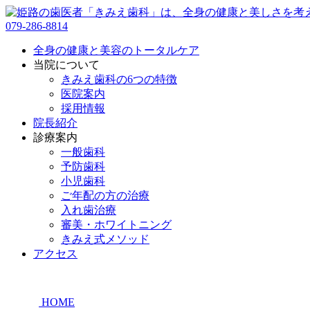
079-286-8814
全身の健康と美容のトータルケア
当院について
きみえ歯科の6つの特徴
医院案内
採用情報
院長紹介
診療案内
一般歯科
予防歯科
小児歯科
ご年配の方の治療
入れ歯治療
審美・ホワイトニング
きみえ式メソッド
アクセス
HOME