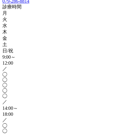
079-286-8814
診療時間
月
火
水
木
金
土
日/祝
9:00～
12:00
／
◯
◯
◯
◯
◯
／
14:00～
18:00
／
◯
◯