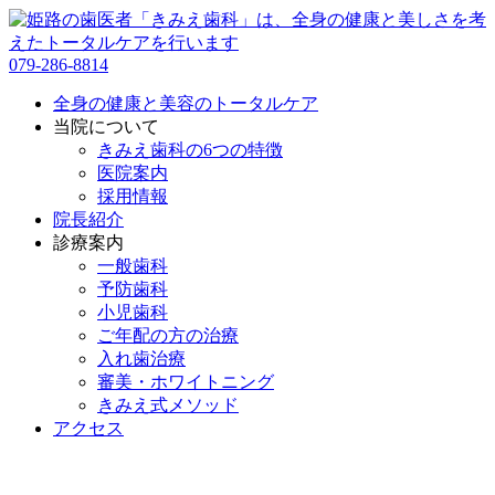
079-286-8814
全身の健康と美容のトータルケア
当院について
きみえ歯科の6つの特徴
医院案内
採用情報
院長紹介
診療案内
一般歯科
予防歯科
小児歯科
ご年配の方の治療
入れ歯治療
審美・ホワイトニング
きみえ式メソッド
アクセス