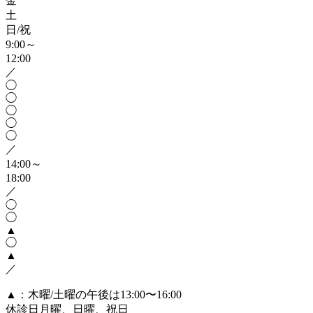
金
土
日/祝
9:00～
12:00
／
◯
◯
◯
◯
◯
／
14:00～
18:00
／
◯
◯
▲
◯
▲
／
▲：木曜/土曜の午後は13:00〜16:00
休診日
月曜、日曜、祝日